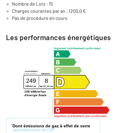
Nombre de Lots : 15
Charges courantes par an : 1200,0 €
Pas de procédure en cours
Les performances énergétiques
logement extrêmement performant
consommation
(énergie primaire)
émissions
249
8
2
2
kWh/m
.an
kg CO
/m
.an
2
108 kWh/m²/an
d'énergie finale
logement extrêmement peu performant
Dont émissions de gaz à effet de serre
*
peu d'émissions de CO2