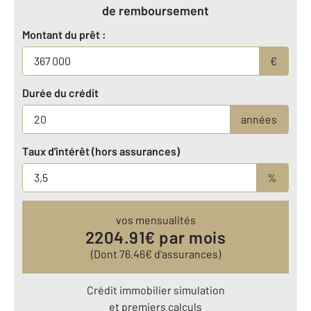
de remboursement
Montant du prêt :
€
Durée du crédit
années
Taux d'intérêt (hors assurances)
%
vos mensualités
2204.91
€ par mois
(Dont
76.46
€ d’assurances)
Crédit immobilier simulation
et premiers calculs