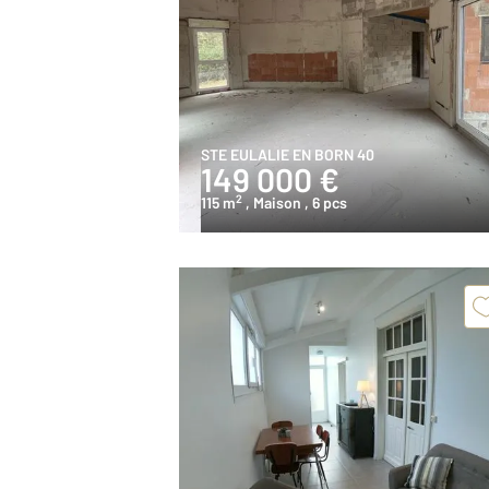
STE EULALIE EN BORN 40
149 000 €
2
115 m
, Maison
, 6 pcs