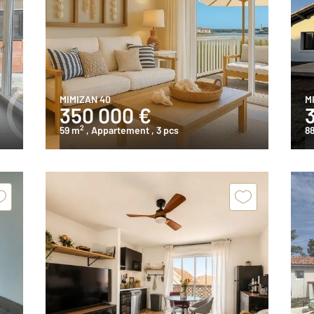
MIMIZAN 40
M
350 000 €
2
59 m
, Appartement
, 3 pcs
88