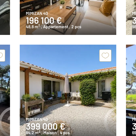
MIMIZAN 40
M
196 100 €
2
48,8 m
, Appartement
, 2 pcs
9
MIMIZAN 40
M
399 000 €
2
84,2 m
, Maison
, 4 pcs
6