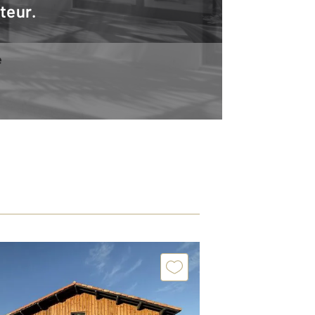
teur.
e