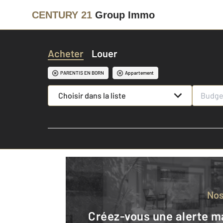
CENTURY 21
Group Immo
Acheter
Louer
PARENTIS EN BORN
Appartement
Choisir dans la liste
No
Créez-vous une alerte mail pour être averti quand une annonce est en ligne et consultez la