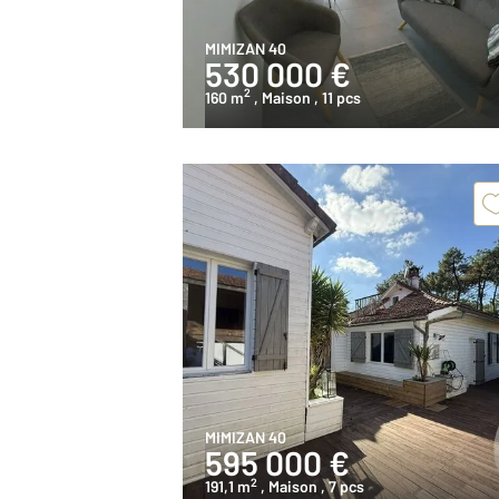
MIMIZAN 40
530 000 €
2
160 m
, Maison
, 11 pcs
MIMIZAN 40
595 000 €
2
191,1 m
, Maison
, 7 pcs