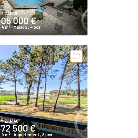
IMIZAN 40
305 000 €
2
8,4 m
, Maison
, 4 pcs
IMIZAN 40
372 500 €
2
9,4 m
, Appartement
, 3 pcs