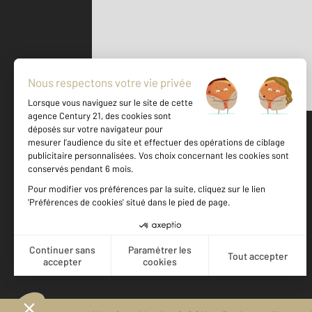
Parlons de vous, parlons biens
500 m
©
Mappy
Votre agence est notée
Achat
Location
Vente
Gestion
9,1
/
10
9,7/10