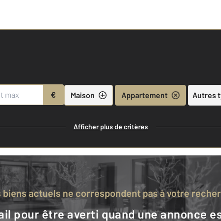
€
Maison
Appartement
Autres 
Afficher plus de critères
s biens actuels ne correspondent pas à votre reche