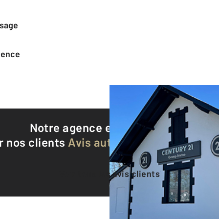
ssage
agence
Notre agence est notée
9,1/10
r nos clients
Avis authentifiés par Qualite
Voir tous les avis clients